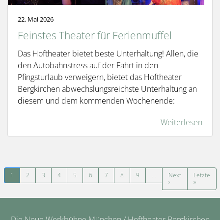
22. Mai 2026
Feinstes Theater für Ferienmuffel
Das Hoftheater bietet beste Unterhaltung! Allen, die
den Autobahnstress auf der Fahrt in den
Pfingsturlaub verweigern, bietet das Hoftheater
Bergkirchen abwechslungsreichste Unterhaltung an
diesem und dem kommenden Wochenende:
Weiterlesen
Seitennummerierung
1
2
3
4
5
6
7
8
9
…
Next
Letzte
Nächste Seite
Letzte Se
›
»
Die Neue Werkbühne München / Hoftheater Bergkirchen