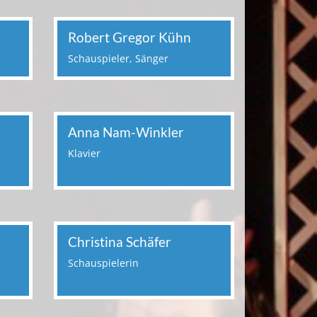
Robert Gregor Kühn
Schauspieler, Sänger
Anna Nam-Winkler
Klavier
Christina Schäfer
Schauspielerin