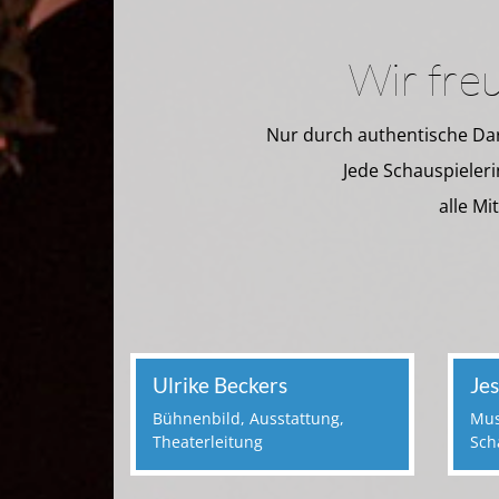
Wir freu
Nur durch authentische Dars
Jede Schauspieleri
alle Mi
Ulrike Beckers
Je
Bühnenbild, Ausstattung,
Mus
Theaterleitung
Sch