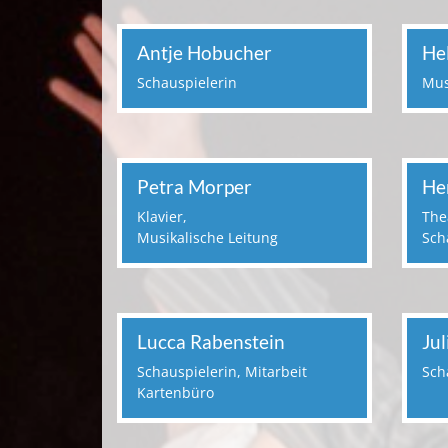
Antje Hobucher
He
Schauspielerin
Mus
Petra Morper
He
Klavier,
The
Musikalische Leitung
Sch
Lucca Rabenstein
Jul
Schauspielerin, Mitarbeit
Sch
Kartenbüro