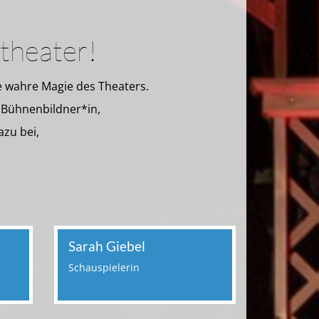
ftheater!
ie wahre Magie des Theaters.
d Bühnenbildner*in,
azu bei,
Sarah Giebel
Schauspielerin