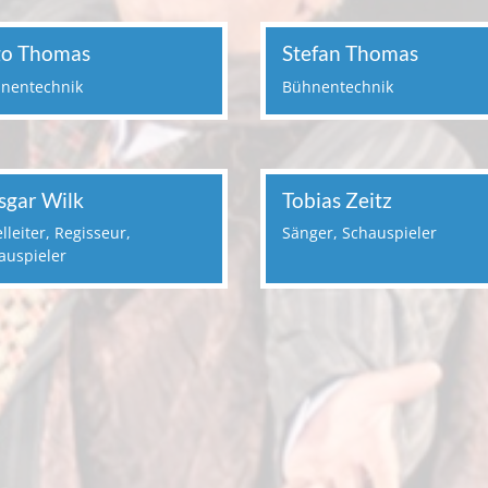
go Thomas
Stefan Thomas
nentechnik
Bühnentechnik
sgar Wilk
Tobias Zeitz
lleiter, Regisseur,
Sänger, Schauspieler
auspieler