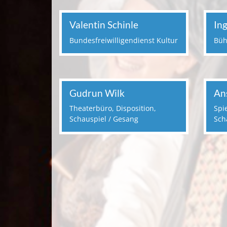
Valentin Schinle
In
Bundesfreiwilligendienst Kultur
Büh
Gudrun Wilk
An
Theaterbüro, Disposition,
Spie
Schauspiel / Gesang
Sch
Bild