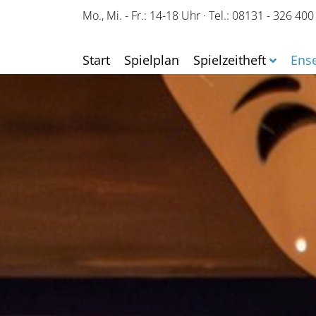
Mo., Mi. - Fr.: 14-18 Uhr
·
Tel.: 08131 - 326 400
Start
Spielplan
Spielzeitheft
Ens