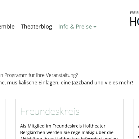
Direkt
zum
Inhalt
emble
Theaterblog
Info & Preise
en Programm für Ihre Veranstaltung?
e, musikalische Einlagen, eine Jazzband und vieles mehr!
Freundeskreis
Als Mitglied im Freundeskreis Hoftheater
Bergkirchen werden Sie regelmäßig über die
Aktivitäten Ihres Hoftheaters informiert und zu