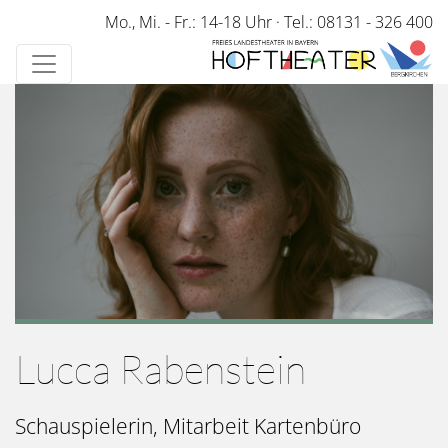
Direkt
Mo., Mi. - Fr.: 14-18 Uhr
·
Tel.: 08131 - 326 400
zum
Inhalt
Lucca Rabenstein
Schauspielerin, Mitarbeit Kartenbüro