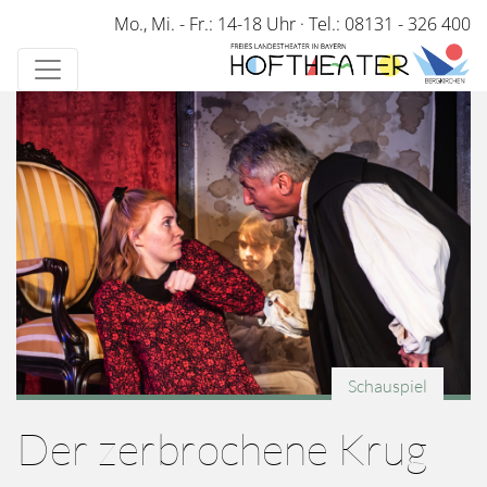
Direkt
Mo., Mi. - Fr.: 14-18 Uhr
·
Tel.: 08131 - 326 400
zum
Inhalt
Schauspiel
Der zerbrochene Krug