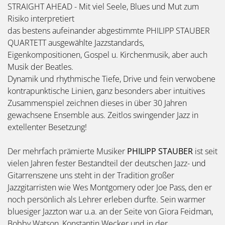
STRAIGHT AHEAD - Mit viel Seele, Blues und Mut zum
Risiko interpretiert
das bestens aufeinander abgestimmte PHILIPP STAUBER
QUARTETT ausgewählte Jazzstandards,
Eigenkompositionen, Gospel u. Kirchenmusik, aber auch
Musik der Beatles.
Dynamik und rhythmische Tiefe, Drive und fein verwobene
kontrapunktische Linien, ganz besonders aber intuitives
Zusammenspiel zeichnen dieses in über 30 Jahren
gewachsene Ensemble aus. Zeitlos swingender Jazz in
extellenter Besetzung!
Der mehrfach prämierte Musiker
PHILIPP STAUBER
ist seit
vielen Jahren fester Bestandteil der deutschen Jazz- und
Gitarrenszene uns steht in der Tradition großer
Jazzgitarristen wie Wes Montgomery oder Joe Pass, den er
noch persönlich als Lehrer erleben durfte. Sein warmer
bluesiger Jazzton war u.a. an der Seite von Giora Feidman,
Bobby Watson, Konstantin Wecker und in der