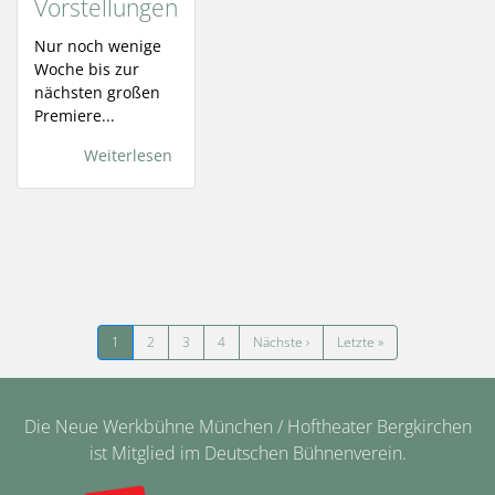
Vorstellungen
Nur noch wenige
Woche bis zur
nächsten großen
Premiere...
Weiterlesen
Seitennummerierung
Nächste Seite
Letzte Seite
1
2
3
4
Nächste ›
Letzte »
Die Neue Werkbühne München / Hoftheater Bergkirchen
ist Mitglied im Deutschen Bühnenverein.