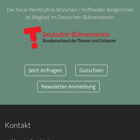
Die Neue Werkbühne München / Hoftheater Bergkirchen
ist Mitglied im Deutschen Bühnenverein.
Jetzt Anfragen
Gutschein
Newsletter-Anmeldung
Kontakt